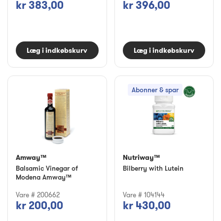
kr 383,00
kr 396,00
Læg i indkøbskurv
Læg i indkøbskurv
Abonner & spar
Amway™
Nutriway™
Balsamic Vinegar of
Bilberry with Lutein
Modena Amway™
Vare # 200662
Vare # 104144
kr 200,00
kr 430,00