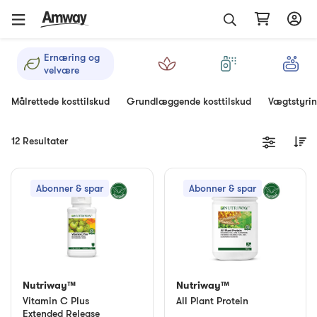
Ernæring og
velvære
Målrettede kosttilskud
Grundlæggende kosttilskud
Vægtstyri
12 Resultater
Abonner & spar
Abonner & spar
Nutriway™
Nutriway™
Vitamin C Plus
All Plant Protein
Extended Release