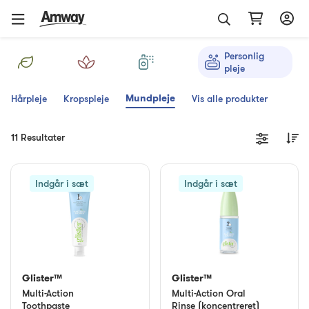
Personlig
pleje
Mundpleje
Hårpleje
Kropspleje
Vis alle produkter
11 Resultater
Indgår i sæt
Indgår i sæt
Glister™
Glister™
Multi-Action
Multi-Action Oral
Toothpaste
Rinse (koncentreret)