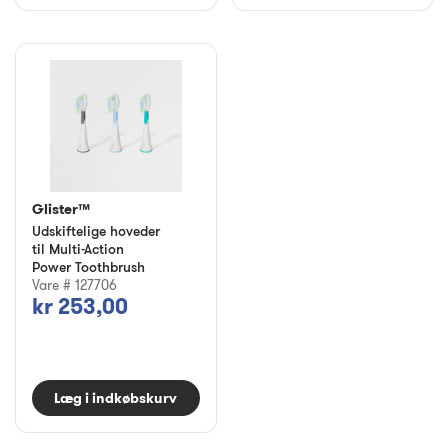
Glister™
Udskiftelige hoveder
til Multi-Action
Power Toothbrush
Vare # 127706
kr 253,00
Læg i indkøbskurv