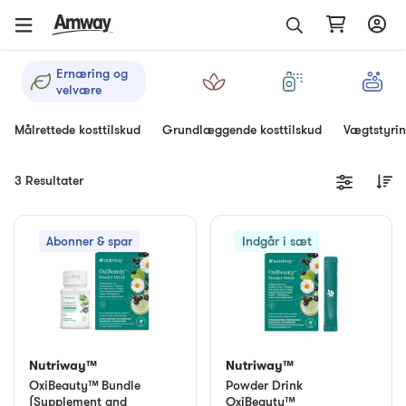
Ernæring og
velvære
Målrettede kosttilskud
Grundlæggende kosttilskud
Vægtstyri
3 Resultater
Abonner & spar
Indgår i sæt
Nutriway™
Nutriway™
OxiBeauty™ Bundle
Powder Drink
(Supplement and
OxiBeauty™