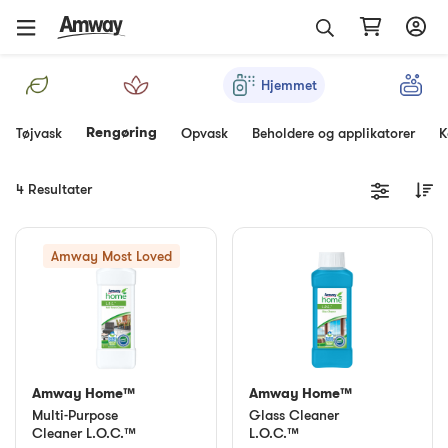
Hjemmet
Rengøring
Tøjvask
Opvask
Beholdere og applikatorer
K
4 Resultater
Amway Most Loved
Amway Home™
Amway Home™
Multi-Purpose
Glass Cleaner
Cleaner L.O.C.™
L.O.C.™