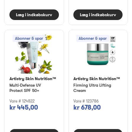
Læg i indkøbskurv
Læg i indkøbskurv
Abonner & spar
Abonner & spar
Artistry Skin Nutrition™
Artistry Skin Nutrition™
Multi-Defense UV
Firming Ultra Lifting
Protect SPF 50+
Cream
Vare # 124822
Vare # 123786
kr 445,00
kr 678,00