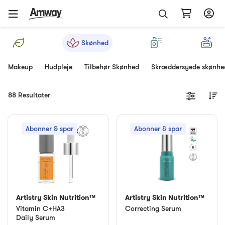
Skønhed
Makeup
Hudpleje
Tilbehør Skønhed
Skræddersyede skønheds
88 Resultater
Abonner & spar
Abonner & spar
Artistry Skin Nutrition™
Artistry Skin Nutrition™
Vitamin C+HA3
Correcting Serum
Daily Serum