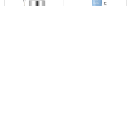
Artistry Skin Nutrition™
G&H™
Sleeping Mask
Protect UV
Sunscreen SPF 50+
PA++++
Vare # 127108
Vare # 125901
kr 678,00
kr 221,00
Læg i indkøbskurv
Læg i indkøbskurv
Abonner & spar
Abonner & spar