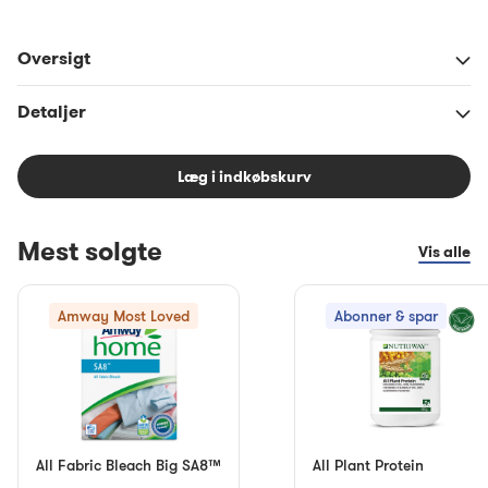
Oversigt
Detaljer
Læg i indkøbskurv
Mest solgte
Vis alle
Amway Most Loved
Abonner & spar
All Fabric Bleach Big SA8™
All Plant Protein