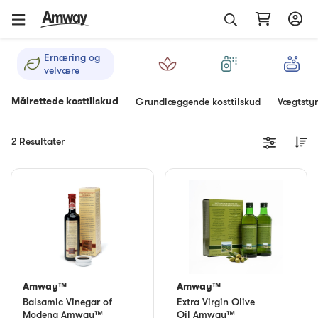
Ernæring og
velvære
Målrettede kosttilskud
Grundlæggende kosttilskud
Vægtstyr
2 Resultater
Amway™
Amway™
Balsamic Vinegar of
Extra Virgin Olive
Modena Amway™
Oil Amway™