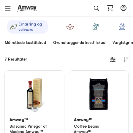
Ernæring og
velvære
Målrettede kosttilskud
Grundlæggende kosttilskud
Vægtstyri
7 Resultater
Amway™
Amway™
Balsamic Vinegar of
Coffee Beans
Modena Amway™
Amway™