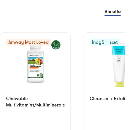
Vis alle
Amway Most Loved
Indgår i sæt
Chewable
Cleanser + Exfoliat
Multivitamins/Multiminerals