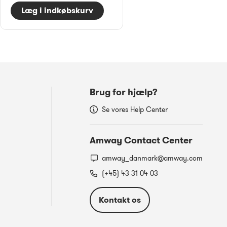
Læg i indkøbskurv
Brug for hjælp?
Se vores Help Center
Amway Contact Center
amway_danmark@amway.com
(+45) 43 31 04 03
Kontakt os