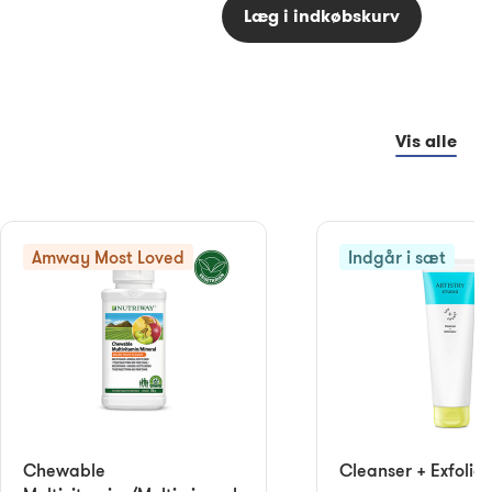
Læg i indkøbskurv
Vis alle
Amway Most Loved
Indgår i sæt
Chewable
Cleanser + Exfoliat