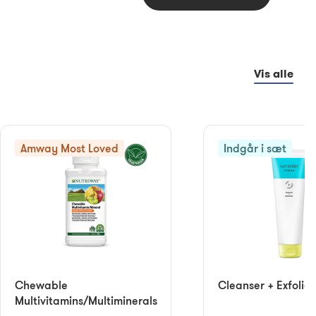
Vis alle
Amway Most Loved
Indgår i sæt
Chewable
Cleanser + Exfoliat
Multivitamins/Multiminerals