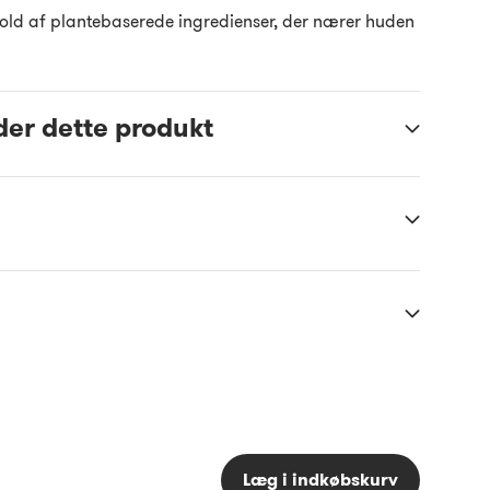
hold af plantebaserede ingredienser, der nærer huden
der dette produkt
Læg i indkøbskurv