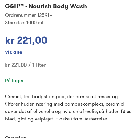
G&H™
-
Nourish Body Wash
Ordrenummer 125914
Størrelse:
1000 ml
kr 221,00
Vis alle
kr 221,00 / 1 liter
På lager
Cremet, fed bodyshampoo, der nænsomt renser og
tilfører huden næring med bambuskompleks, ceramid
udvundet af olivenolie og hvid chiafrøolie, så huden føles
blød, glat og velplejet. Flaske i familiestørrelse.