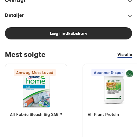
Oversigt
Detaljer
Læg i indkøbskurv
Mest solgte
Vis alle
Amway Most Loved
Abonner & spar
All Fabric Bleach Big SA8™
All Plant Protein