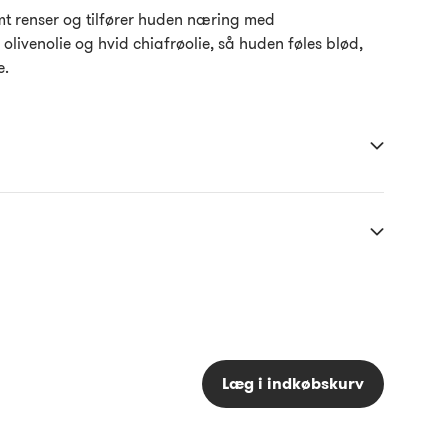
 renser og tilfører huden næring med
ivenolie og hvid chiafrøolie, så huden føles blød,
e.
Læg i indkøbskurv