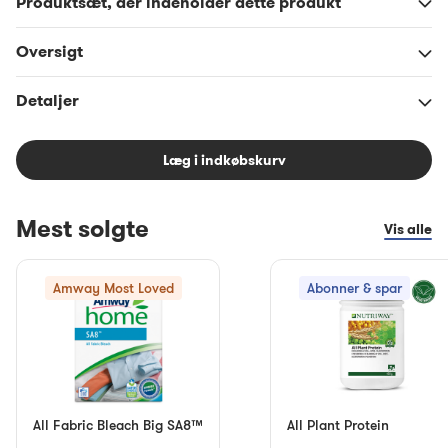
Produktsæt, der indeholder dette produkt
Oversigt
Detaljer
Læg i indkøbskurv
Mest solgte
Vis alle
Amway Most Loved
Abonner & spar
All Fabric Bleach Big SA8™
All Plant Protein