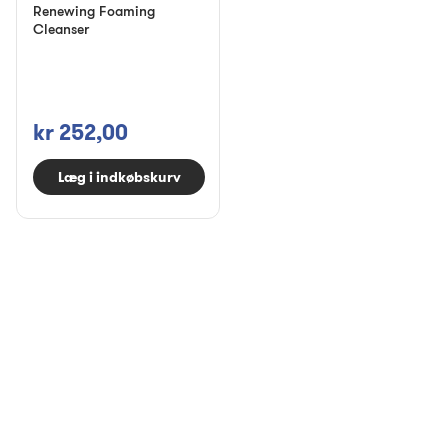
Renewing Foaming
Cleanser
kr 252,00
Læg i indkøbskurv
Anbefales
Vis alle
Abonner & spar
Abonner & spar