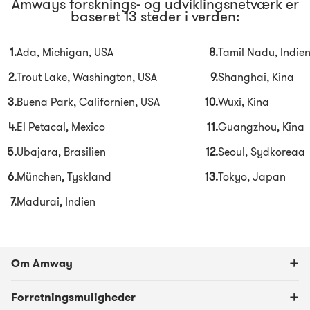
Amways forsknings- og udviklingsnetværk er
baseret 13 steder i verden:
1.
Ada, Michigan, USA
8.
Tamil Nadu, Indie
2.
Trout Lake, Washington, USA
9.
Shanghai, Kina
3.
Buena Park, Californien, USA
10.
Wuxi, Kina
4.
El Petacal, Mexico
11.
Guangzhou, Kina
5.
Ubajara, Brasilien
12.
Seoul, Sydkoreaa
6.
München, Tyskland
13.
Tokyo, Japan
7.
Madurai, Indien
Om Amway
Forretningsmuligheder