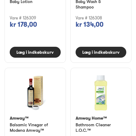
Baby Lotion
Baby Wash &
Shampoo
Vare # 126309
Vare # 126308
kr 178,00
kr 134,00
Læg i indkøbskurv
Læg i indkøbskurv
Amway™
Amway Home™
Balsamic Vinegar of
Bathroom Cleaner
Modena Amway™
L.O.C.™