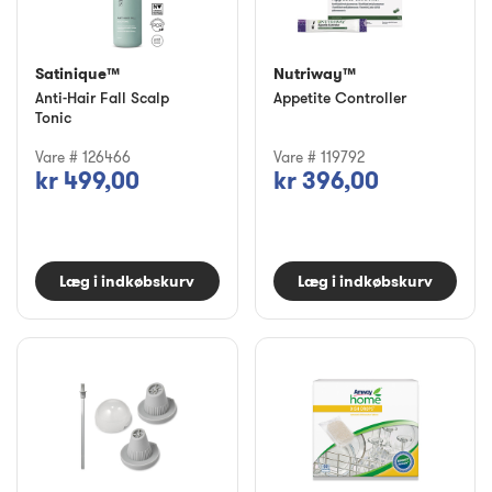
Satinique™
Nutriway™
Anti-Hair Fall Scalp
Appetite Controller
Tonic
Vare # 126466
Vare # 119792
kr 499,00
kr 396,00
Læg i indkøbskurv
Læg i indkøbskurv