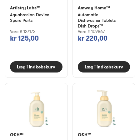
Artistry Labs™
Amway Home™
Aquabrasion Device
Automatic
Spare Parts
Dishwasher Tablets
Dish Drops™
Vare # 127173
Vare # 109867
kr 125,00
kr 220,00
Læg i indkøbskurv
Læg i indkøbskurv
G&H™
G&H™