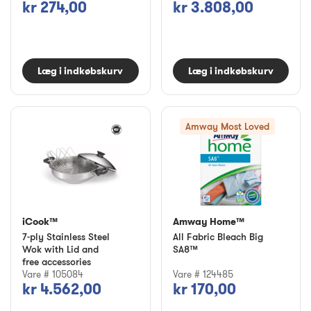
kr 274,00
kr 3.808,00
Læg i indkøbskurv
Læg i indkøbskurv
Amway Most Loved
iCook™
Amway Home™
7-ply Stainless Steel
All Fabric Bleach Big
Wok with Lid and
SA8™
free accessories
Vare # 105084
Vare # 124485
kr 4.562,00
kr 170,00