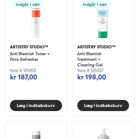
Indgår i sæt
Indgår i sæt
ARTISTRY STUDIO™
ARTISTRY STUDIO™
Anti-Blemish Toner +
Anti-Blemish
Pore Refresher
Treatment +
Clearing Gel
Vare # 124813
Vare # 125327
kr 187,00
kr 198,00
Læg i indkøbskurv
Læg i indkøbskurv